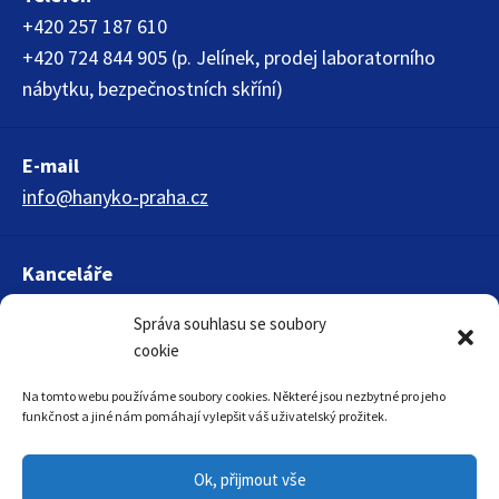
+420 257 187 610
+420 724 844 905 (p. Jelínek, prodej laboratorního
nábytku, bezpečnostních skříní)
E-mail
info@hanyko-praha.cz
Kanceláře
HANYKO Praha s.r.o.
Správa souhlasu se soubory
Křížová 1018
cookie
150 00 Praha 5
Na tomto webu používáme soubory cookies. Některé jsou nezbytné pro jeho
funkčnost a jiné nám pomáhají vylepšit váš uživatelský prožitek.
Ok, přijmout vše