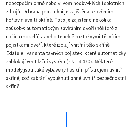
nebezpečím ohně nebo vlivem neobvyklých teplotních
zdrojů. Ochrana proti ohni je zajištěna uzavřením
hořlavin uvnitř skříně. Toto je zajištěno několika
způsoby: automatickým zavíráním dveří (některé z
našich modelů) a/nebo tepelně roztažnými těsnícími
pojistkami dveří, které izolují vnitřní tělo skříně.
Existuje i varianta tavných pojistek, které automaticky
zablokují ventilační systém (EN 14 470). Některé
modely jsou také vybaveny hasicím přístrojem uvnitř
skříně, což zabrání vypuknutí ohně uvnitř bezpečnostní
skříně.