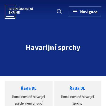
Navigace
Havarijní sprchy
Úvodní stránka
→
Bezpečnostní skříně
→
Havarijní sprchy
Řada DL
Řada DL
Kombinované havarijní
Kombinované havarijní
sprchy nemrznoucí
sprchy