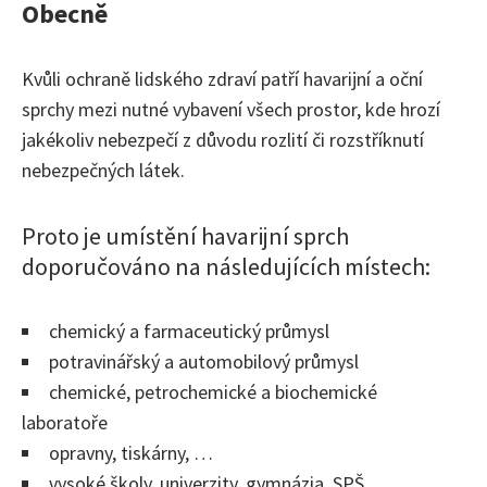
Obecně
Kvůli ochraně lidského zdraví patří havarijní a oční
sprchy mezi nutné vybavení všech prostor, kde hrozí
jakékoliv nebezpečí z důvodu rozlití či rozstříknutí
nebezpečných látek.
Proto je umístění havarijní sprch
doporučováno na následujících místech:
chemický a farmaceutický průmysl
potravinářský a automobilový průmysl
chemické, petrochemické a biochemické
laboratoře
opravny, tiskárny, …
vysoké školy, univerzity, gymnázia, SPŠ, …