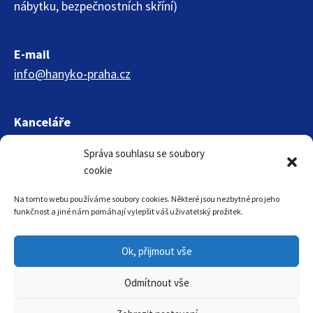
nábytku, bezpečnostních skříní)
E-mail
info@hanyko-praha.cz
Kanceláře
HANYKO Praha s.r.o.
Správa souhlasu se soubory
Křížová 1018
cookie
150 00 Praha 5
Na tomto webu používáme soubory cookies. Některé jsou nezbytné pro jeho
funkčnost a jiné nám pomáhají vylepšit váš uživatelský prožitek.
Ok, přijmout vše
Odmítnout vše
© 2026 Bezpečnostní skříně – Bezpečnostní skříně pro hořlaviny,