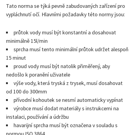
Tato norma se týká pevně zabudovaných zařízení pro
vypláchnutí očí. Hlavními požadavky této normy jsou:
průtok vody musí být konstantní a dosahovat
minimálně 15l/min
sprcha musí tento minimální průtok udržet alespoň
15 minut
proud vody musí být natolik přiměřený, aby
nedošlo k poranění uživatele
výše vody, která tryská z trysek, musí dosahovat
od 100 do 300mm
přívodní kohoutek se nesmí automaticky vypínat
výrobce musí dodat materiály s instrukcemi na
instalaci, používání a údržbu
havarijní sprcha musí být označena v souladu s
normou ISO 3864