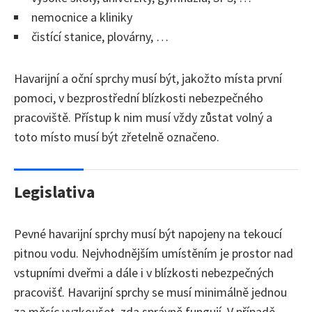
nemocnice a kliniky
čistící stanice, plovárny, …
Havarijní a oční sprchy musí být, jakožto místa první
pomoci, v bezprostřední blízkosti nebezpečného
pracoviště. Přístup k nim musí vždy zůstat volný a
toto místo musí být zřetelně označeno.
Legislativa
Pevné havarijní sprchy musí být napojeny na tekoucí
pitnou vodu. Nejvhodnějším umístěním je prostor nad
vstupními dveřmi a dále i v blízkosti nebezpečných
pracovišť. Havarijní sprchy se musí minimálně jednou
za měsíc vyzkoušet, zda správně fungují. V případě