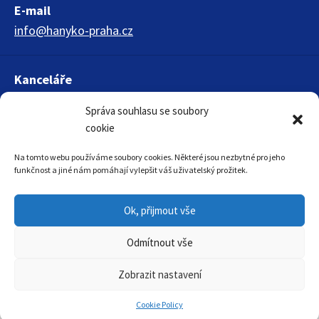
E-mail
info@hanyko-praha.cz
Kanceláře
HANYKO Praha s.r.o.
Správa souhlasu se soubory
Křížová 1018
cookie
150 00 Praha 5
Na tomto webu používáme soubory cookies. Některé jsou nezbytné pro jeho
funkčnost a jiné nám pomáhají vylepšit váš uživatelský prožitek.
Ok, přijmout vše
Odmítnout vše
© 2026 Bezpečnostní skříně – Bezpečnostní skříně pro hořlaviny,
Zobrazit nastavení
žíraviny, jedy a nebezpečné látky
Jan a Vladimír Suchánkovi - HANYKO Praha s.r.o.
Cookie Policy