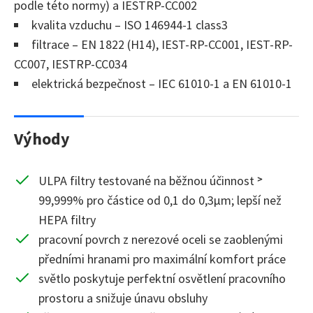
podle této normy) a IESTRP-CC002
kvalita vzduchu – ISO 146944-1 class3
filtrace – EN 1822 (H14), IEST-RP-CC001, IEST-RP-
CC007, IESTRP-CC034
elektrická bezpečnost – IEC 61010-1 a EN 61010-1
Výhody
ULPA filtry testované na běžnou účinnost ˃
99,999% pro částice od 0,1 do 0,3µm; lepší než
HEPA filtry
pracovní povrch z nerezové oceli se zaoblenými
předními hranami pro maximální komfort práce
světlo poskytuje perfektní osvětlení pracovního
prostoru a snižuje únavu obsluhy