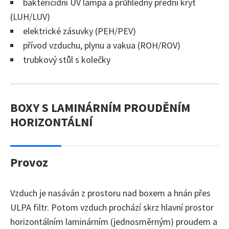
baktericidní UV lampa a průhledný přední kryt
(LUH/LUV)
elektrické zásuvky (PEH/PEV)
přívod vzduchu, plynu a vakua (ROH/ROV)
trubkový stůl s kolečky
BOXY S LAMINÁRNÍM PROUDĚNÍM
HORIZONTÁLNÍ
Provoz
Vzduch je nasáván z prostoru nad boxem a hnán přes
ULPA filtr. Potom vzduch prochází skrz hlavní prostor
horizontálním laminárním (jednosměrným) proudem a