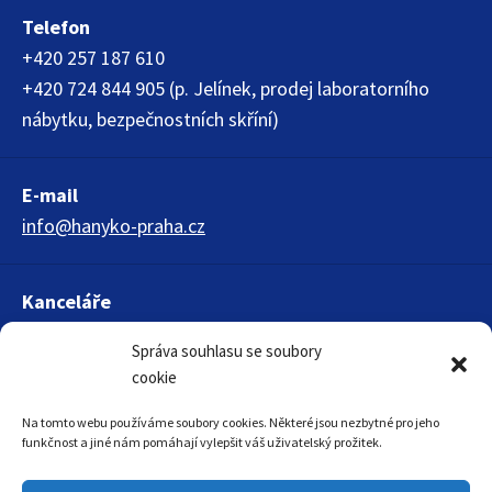
Telefon
+420 257 187 610
+420 724 844 905 (p. Jelínek, prodej laboratorního
nábytku, bezpečnostních skříní)
E-mail
info@hanyko-praha.cz
Kanceláře
HANYKO Praha s.r.o.
Správa souhlasu se soubory
Křížová 1018
cookie
150 00 Praha 5
Na tomto webu používáme soubory cookies. Některé jsou nezbytné pro jeho
funkčnost a jiné nám pomáhají vylepšit váš uživatelský prožitek.