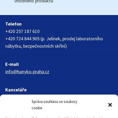
vhodného produktu
Telefon
+420 257 187 610
+420 724 844 905 (p. Jelínek, prodej laboratorního
nábytku, bezpečnostních skříní)
E-mail
info@hanyko-praha.cz
Kanceláře
HANYKO Praha s.r.o.
Správa souhlasu se soubory
Křížová 1018
cookie
150 00 Praha 5