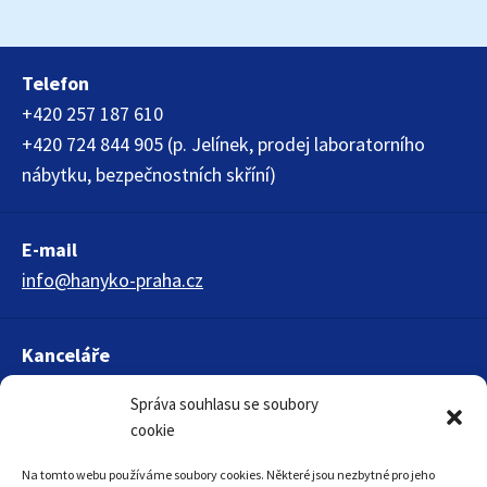
Telefon
+420 257 187 610
+420 724 844 905 (p. Jelínek, prodej laboratorního
nábytku, bezpečnostních skříní)
E-mail
info@hanyko-praha.cz
Kanceláře
HANYKO Praha s.r.o.
Správa souhlasu se soubory
Křížová 1018
cookie
150 00 Praha 5
Na tomto webu používáme soubory cookies. Některé jsou nezbytné pro jeho